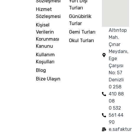
Sözleşmesi
Yurt Dışı
Turları
Hizmet
Sözleşmesi
Günübirlik
Turlar
Kişisel
Altıntop
Verilerin
Gemi Turları
Mah.
Korunması
Okul Turları
Çınar
Kanunu
Meydanı,
Kullanım
Ege
Koşulları
Çarşısı
Blog
No: 57
Bize Ulaşın
Denizli
0 258
410 88
08
0 532
561 44
90
e.safaktu