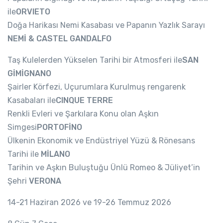
ile
ORVIETO
Doğa Harikası Nemi Kasabası ve Papanın Yazlık Sarayı
NEMİ & CASTEL GANDALFO
Taş Kulelerden Yükselen Tarihi bir Atmosferi ile
SAN
GİMİGNANO
Şairler Körfezi, Uçurumlara Kurulmuş rengarenk
Kasabaları ile
CINQUE TERRE
Renkli Evleri ve Şarkılara Konu olan Aşkın
Simgesi
PORTOFİNO
Ülkenin Ekonomik ve Endüstriyel Yüzü & Rönesans
Tarihi ile
MİLANO
Tarihin ve Aşkın Buluştuğu Ünlü Romeo & Jüliyet’in
Şehri
VERONA
14-21 Haziran 2026 ve 19-26 Temmuz 2026