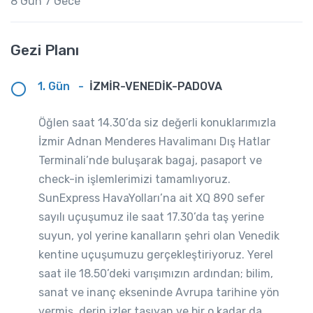
8 Gün 7 Gece
Gezi Planı
1. Gün
-
İZMİR-VENEDİK-PADOVA
Öğlen saat 14.30’da siz değerli konuklarımızla
İzmir Adnan Menderes Havalimanı Dış Hatlar
Terminali’nde buluşarak bagaj, pasaport ve
check-in işlemlerimizi tamamlıyoruz.
SunExpress HavaYolları’na ait XQ 890 sefer
sayılı uçuşumuz ile saat 17.30’da taş yerine
suyun, yol yerine kanalların şehri olan Venedik
kentine uçuşumuzu gerçekleştiriyoruz. Yerel
saat ile 18.50’deki varışımızın ardından; bilim,
sanat ve inanç ekseninde Avrupa tarihine yön
vermiş, derin izler taşıyan ve bir o kadar da