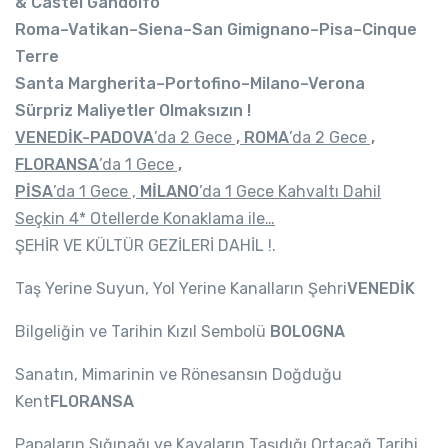
& Castel Gandolfo
Roma–Vatikan–Siena–San Gimignano–Pisa–Cinque
Terre
Santa Margherita–Portofino–Milano–Verona
Sürpriz Maliyetler Olmaksızın !
VENEDİK-PADOVA
’da 2 Gece
, ROMA
’da 2 Gece
,
FLORANSA
’da 1 Gece
,
PİSA
’da 1 Gece ,
MİLANO
’da 1 Gece
Kahvaltı Dahil
Seçkin 4* Otellerde
Konaklama ile…
ŞEHİR VE KÜLTÜR GEZİLERİ DAHİL !.
Taş Yerine Suyun, Yol Yerine Kanalların Şehri
VENEDİK
Bilgeliğin ve Tarihin Kızıl Sembolü
BOLOGNA
Sanatın, Mimarinin ve Rönesansın Doğduğu
Kent
FLORANSA
Papaların Sığınağı ve Kayaların Taşıdığı Ortaçağ Tarihi