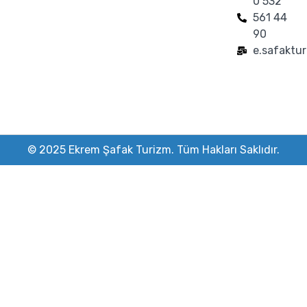
0 532
561 44
90
e.safaktu
© 2025 Ekrem Şafak Turizm. Tüm Hakları Saklıdır.