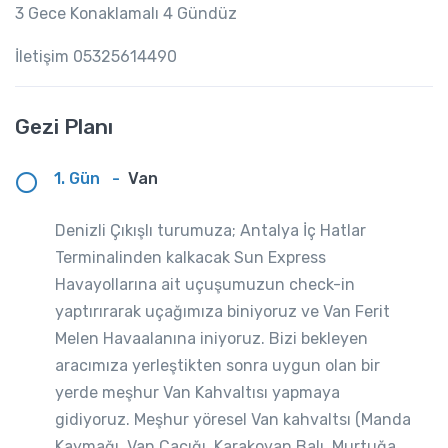
3 Gece Konaklamalı 4 Gündüz
İletişim 05325614490
Gezi Planı
1. Gün
-
Van
Denizli Çıkışlı turumuza; Antalya İç Hatlar
Terminalinden kalkacak Sun Express
Havayollarına ait uçuşumuzun check-in
yaptırırarak uçağımıza biniyoruz ve Van Ferit
Melen Havaalanına iniyoruz. Bizi bekleyen
aracımıza yerleştikten sonra uygun olan bir
yerde meşhur Van Kahvaltısı yapmaya
gidiyoruz. Meşhur yöresel Van kahvaltsı (Manda
Kaymağı, Van Cacığı, Karakovan Balı, Murtuğa,