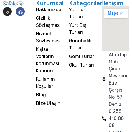
Kurumsal
Kategoriler
İletişim
Hakkımızda
Yurt İçi
Turları
Gizlilik
Sözleşmesi
Yurt Dışı
Turları
Hizmet
Sözleşmesi
Günübirlik
Turlar
Kişisel
Altıntop
Verilerin
Gemi Turları
Mah.
Korunması
Okul Turları
Çınar
Kanunu
Meydanı,
Kullanım
Ege
Koşulları
Çarşısı
Blog
No: 57
Bize Ulaşın
Denizli
0 258
410 88
08