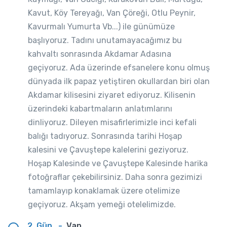
Kavut, Köy Tereyağı, Van Çöreği, Otlu Peynir,
Kavurmalı Yumurta Vb...) ile günümüze
başlıyoruz. Tadını unutamayacağımız bu
kahvaltı sonrasında Akdamar Adasına
geçiyoruz. Ada üzerinde efsanelere konu olmuş
dünyada ilk papaz yetiştiren okullardan biri olan
Akdamar kilisesini ziyaret ediyoruz. Kilisenin
üzerindeki kabartmaların anlatımlarını
dinliyoruz. Dileyen misafirlerimizle inci kefali
balığı tadıyoruz. Sonrasında tarihi Hoşap
kalesini ve Çavuştepe kalelerini geziyoruz.
Hoşap Kalesinde ve Çavuştepe Kalesinde harika
fotoğraflar çekebilirsiniz. Daha sonra gezimizi
tamamlayıp konaklamak üzere otelimize
geçiyoruz. Akşam yemeği otelelimizde.
2. Gün
-
Van