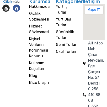
Kurumsal
Kategoriler
İletişim
Hakkımızda
Yurt İçi
Turları
Gizlilik
Sözleşmesi
Yurt Dışı
Turları
Hizmet
Sözleşmesi
Günübirlik
Turlar
Kişisel
Altıntop
Verilerin
Gemi Turları
Mah.
Korunması
Okul Turları
Çınar
Kanunu
Meydanı,
Kullanım
Ege
Koşulları
Çarşısı
Blog
No: 57
Bize Ulaşın
Denizli
0 258
410 88
08
0 532